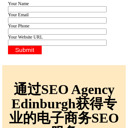
Your Name
Your Email
Your Phone
Your Website URL
通过SEO Agency
Edinburgh获得专
业的电子商务SEO